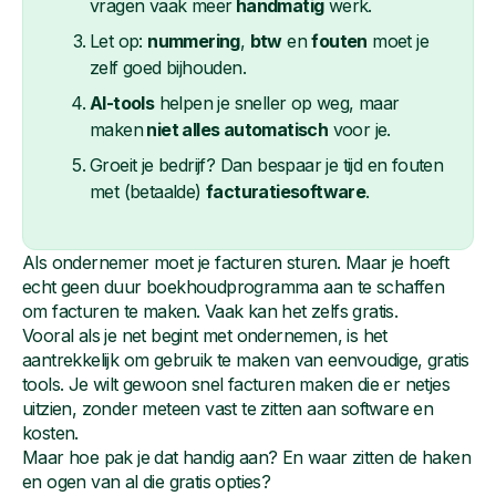
vragen vaak meer
handmatig
werk.
Let op:
nummering
,
btw
en
fouten
moet je
zelf goed bijhouden.
AI-tools
helpen je sneller op weg, maar
maken
niet alles automatisch
voor je.
Groeit je bedrijf? Dan bespaar je tijd en fouten
met (betaalde)
facturatiesoftware
.
Als ondernemer moet je facturen sturen. Maar je hoeft
echt geen duur boekhoudprogramma aan te schaffen
om facturen te maken. Vaak kan het zelfs gratis.
Vooral als je net begint met ondernemen, is het
aantrekkelijk om gebruik te maken van eenvoudige, gratis
tools. Je wilt gewoon snel facturen maken die er netjes
uitzien, zonder meteen vast te zitten aan software en
kosten.
Maar hoe pak je dat handig aan? En waar zitten de haken
en ogen van al die gratis opties?