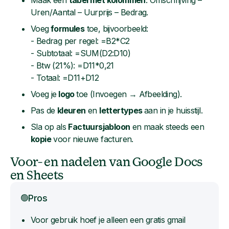
Maak een
tabel met kolommen
: Omschrijving –
Uren/Aantal – Uurprijs – Bedrag.
Voeg
formules
toe, bijvoorbeeld:
- Bedrag per regel: =B2*C2
- Subtotaal: =SUM(D2:D10)
- Btw (21%): =D11*0,21
- Totaal: =D11+D12
Voeg je
logo
toe (Invoegen → Afbeelding).
Pas de
kleuren
en
lettertypes
aan in je huisstijl.
Sla op als
Factuursjabloon
en maak steeds een
kopie
voor nieuwe facturen.
Voor- en nadelen van Google Docs
en Sheets
Pros
🟢
Voor gebruik hoef je alleen een gratis gmail