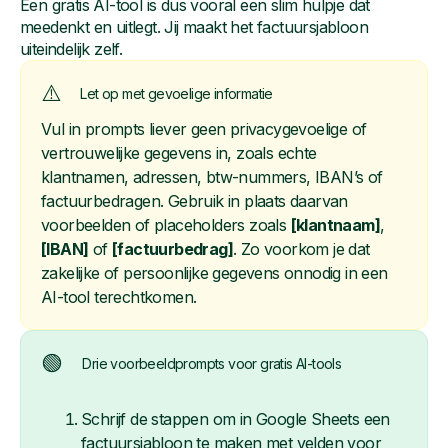
Een gratis AI-tool is dus vooral een slim hulpje dat
meedenkt en uitlegt. Jij maakt het factuursjabloon
uiteindelijk zelf.
⚠️
Let op met gevoelige informatie
Vul in prompts liever geen privacygevoelige of
vertrouwelijke gegevens in, zoals echte
klantnamen, adressen, btw-nummers, IBAN’s of
factuurbedragen. Gebruik in plaats daarvan
voorbeelden of placeholders zoals
[klantnaam]
,
[IBAN]
of
[factuurbedrag]
. Zo voorkom je dat
zakelijke of persoonlijke gegevens onnodig in een
AI-tool terechtkomen.
🟢
Drie voorbeeldprompts voor gratis AI-tools
Schrijf de stappen om in Google Sheets een
factuursjabloon te maken met velden voor