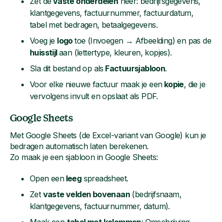
Zet de
vaste onderdelen
neer: bedrijfsgegevens,
klantgegevens, factuurnummer, factuurdatum,
tabel met bedragen, betaalgegevens.
Voeg je
logo
toe (Invoegen → Afbeelding) en pas de
huisstijl
aan (lettertype, kleuren, kopjes).
Sla dit bestand op als
Factuursjabloon
.
Voor elke nieuwe factuur maak je een
kopie
, die je
vervolgens invult en opslaat als PDF.
Google Sheets
Met Google Sheets (de Excel-variant van Google) kun je
bedragen automatisch laten berekenen.
Zo maak je een sjabloon in Google Sheets:
Open een
leeg
spreadsheet.
Zet
vaste velden bovenaan
(bedrijfsnaam,
klantgegevens, factuurnummer, datum).