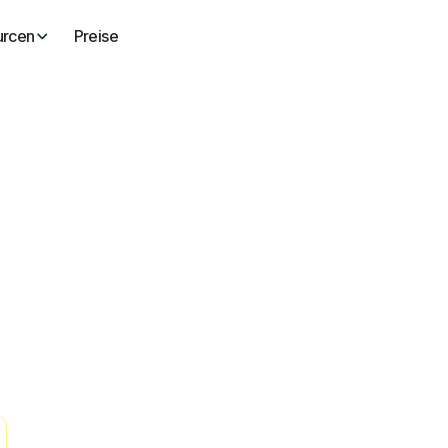
urcen
Preise
ellung
ht
ler bezahlt wirst, den
zentrieren kannst. Starte