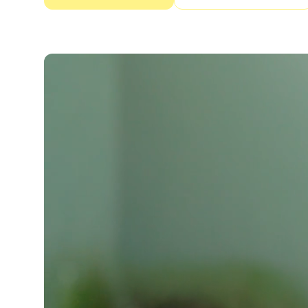
Mobil & im Browser verfügbar
In Minuten startk
Entdecke Shine
Angebote
Rechnungen