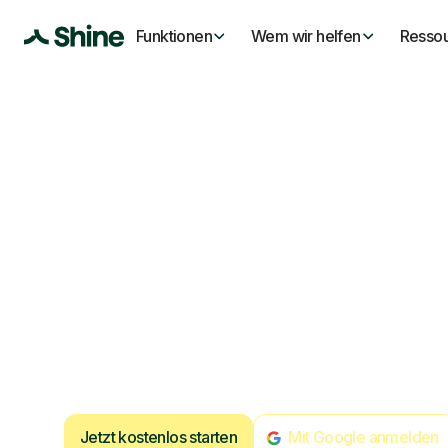
Funktionen
Wem wir helfen
Resso
Rechnungsst
leicht gemac
Die unkomplizierte Rechnungslösung, mit der du schnel
Überblick behältst und dich auf deine beste Arbeit kon
jetzt für 0€ im Monat.
Jetzt kostenlos starten
Mit Google anmelden