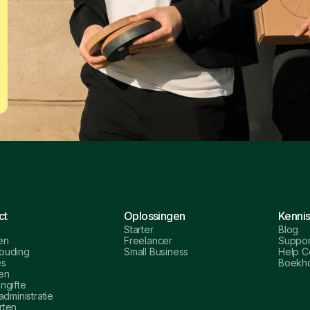
ct
Oplossingen
Kenni
Starter
Blog
en
Freelancer
Suppor
ouding
Small Business
Help C
es
Boekho
en
ngifte
administratie
rten