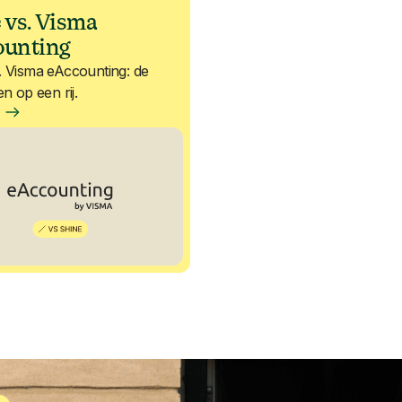
 vs. Visma
ounting
. Visma eAccounting: de
en op een rij.