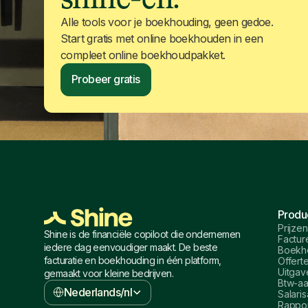
Alle tools voor je boekhouding, geen gedoe.
Start gratis met online boekhouden in een
compleet online boekhoudpakket.
Probeer gratis
Produ
Prijzen
Shine is de financiële copiloot die ondernemen
Factur
iedere dag eenvoudiger maakt. De beste
Boekh
facturatie en boekhouding in één platform,
Offert
Uitgav
gemaakt voor kleine bedrijven.
Btw-aa
Nederlands/nl
Salaris
Rappo