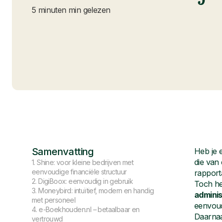
5 minuten min gelezen
Samenvatting
Heb je
die van
1. Shine: voor kleine bedrijven met
eenvoudige financiële structuur
rapport
2. DigiBoox: eenvoudig in gebruik
Toch he
3. Moneybird: intuïtief, modern en handig
adminis
met personeel
eenvoud
4. e-Boekhouden.nl – betaalbaar en
Daarnaa
vertrouwd