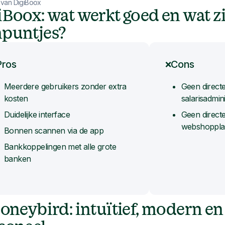
e van DigiBoox
iBoox: wat werkt goed en wat z
puntjes?
Pros
Cons
❌
Meerdere gebruikers zonder extra
Geen direct
kosten
salarisadmini
Duidelijke interface
Geen direct
webshoppla
Bonnen scannen via de app
Bankkoppelingen met alle grote
banken
Moneybird: intuïtief, modern e