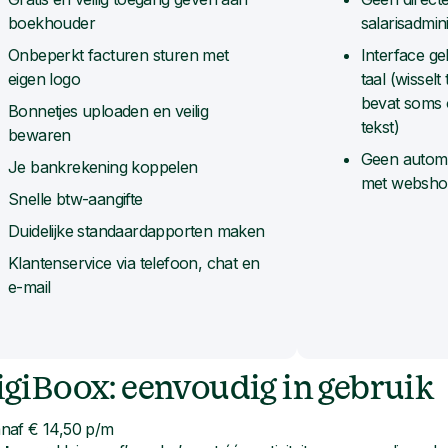
boekhouder
salarisadmini
Onbeperkt facturen sturen met
Interface geb
eigen logo
taal (wisselt 
bevat soms 
Bonnetjes uploaden en veilig
tekst)
bewaren
Geen automa
Je bankrekening koppelen
met websho
Snelle btw-aangifte
Duidelijke standaardapporten maken
Klantenservice via telefoon, chat en
e-mail
DigiBoox: eenvoudig in gebruik
naf € 14,50 p/m