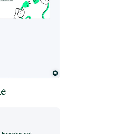
de
e koppeling met