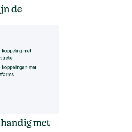
ijn de
e koppeling met
stratie
e koppelingen met
tforms
n handig met