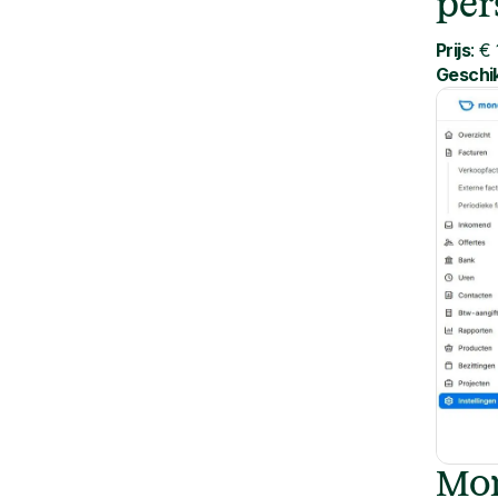
per
Prijs
: €
Geschik
Mon