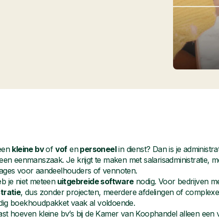
 een
kleine bv
of
vof
en
personeel
in dienst? Dan is je administra
 een eenmanszaak. Je krijgt te maken met salarisadministratie,
ages voor aandeelhouders of vennoten.
b je niet meteen
uitgebreide software
nodig. Voor bedrijven m
tratie
, dus zonder projecten, meerdere afdelingen of complexe 
ig boekhoudpakket vaak al voldoende.
st hoeven kleine bv’s bij de Kamer van Koophandel alleen een 