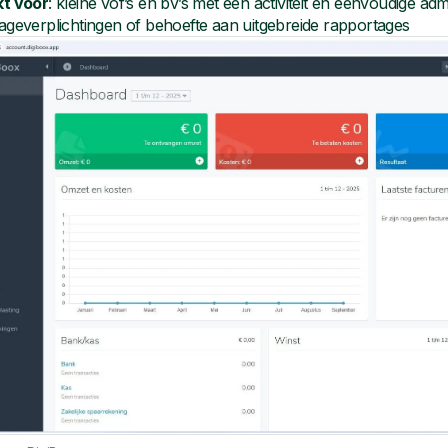
kt voor
: kleine vof’s en bv’s met één activiteit en eenvoudige adm
ageverplichtingen of behoefte aan uitgebreide rapportages