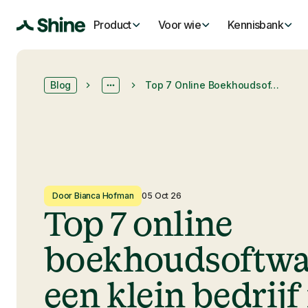
Product
Voor wie
Kennisbank
Blog
Top 7 Online Boekhoudsoftware Voor Een Klein Bedrijf In 2026
Door Bianca Hofman
05 Oct 26
Top 7 online
boekhoudsoftwa
een klein bedrijf