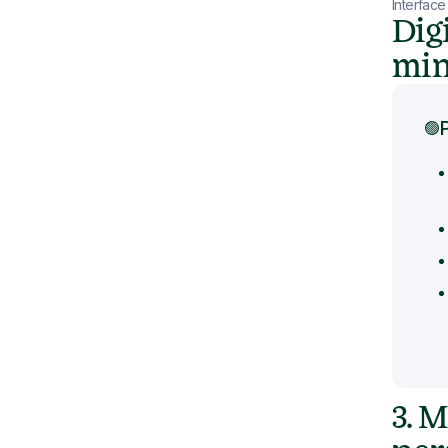
Interfac
Dig
min
🟢
3. 