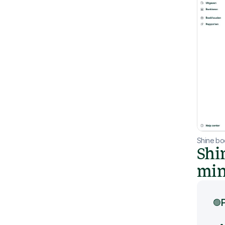
Shine b
Shi
min
🟢