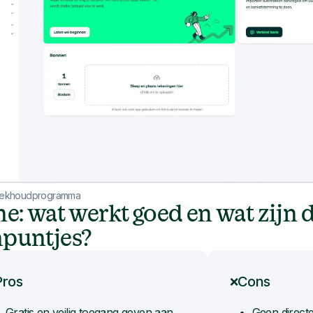
oekhoudprogramma
ne: wat werkt goed en wat zijn 
puntjes?
Pros
Cons
❌
Gratis en veilig toegang geven aan
Geen direct