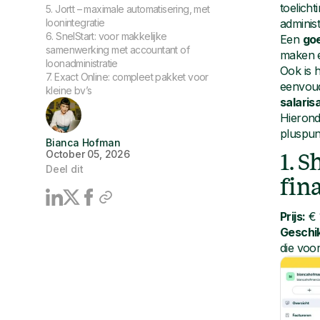
toelich
5. Jortt – maximale automatisering, met
loonintegratie
administ
6. SnelStart: voor makkelijke
Een
go
samenwerking met accountant of
maken e
loonadministratie
Ook is 
7. Exact Online: compleet pakket voor
eenvoud
kleine bv’s
salaris
Hierond
pluspun
Bianca Hofman
October 05, 2026
1. 
Deel dit
fin
Prijs:
€ 
Geschi
die voo