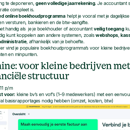
ting te deponeren,
geen volledige jaarrekening
. Je accountant st
ratie compleet is.
ed online boekhoudprogramma
helpt je vooral met je dagelijkse
n versturen, bankieren en de btw-aangifte.
het handig als je je boekhouder of accountant
veilig toegang
ku
ig kunt koppelen aan andere systemen, zoals
webshops
,
kas
administratie
, afhankelijk van je behoefte.
er vind je populaire boekhoudprogramma’s voor kleine bedrijven
ten en minpunten.
Shine: voor kleine bedrijven me
anciële structuur
11 p/m
kt voor
:
kleine bv’s en vof’s (1–9 medewerkers) met een eenvoudi
ral basisrapportages nodig hebben (omzet, kosten, btw)