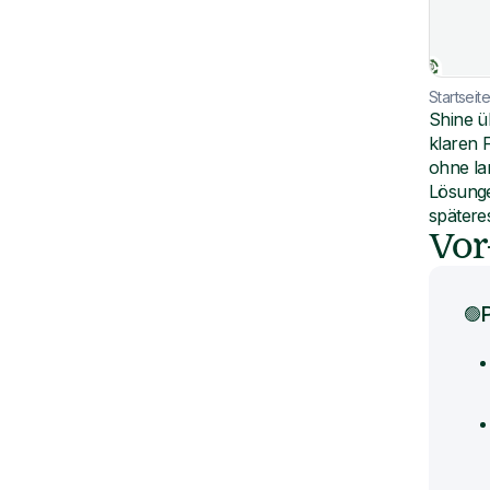
Startseit
Shine ü
klaren 
ohne la
Lösunge
spätere
Vor
🟢