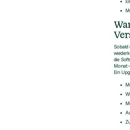
E
Mö
Wan
Ver
Sobald 
wiederk
die Sof
Monat – 
Ein Upgr
M
W
M
A
Zu