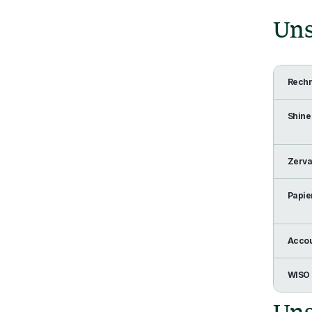
Uns
Rech
Shine
Zerva
Papie
Accou
WISO