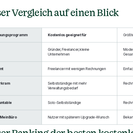
er Vergleich auf einen Blick
nungsprogramm
Kostenlos geeignet für
Größt
Gründer, Freelancer, kleine
Moder
Unternehmen
Gesamt
nt
Freelancer mit wenigen Rechnungen
Einfac
rkram
Selbstständige mit mehr
Rechn
Verwaltungsbedarf
ntable
Solo-Selbstständige
Rechn
 MeinBüro
Nutzer mit späterem Upgrade-Wunsch
Bekan