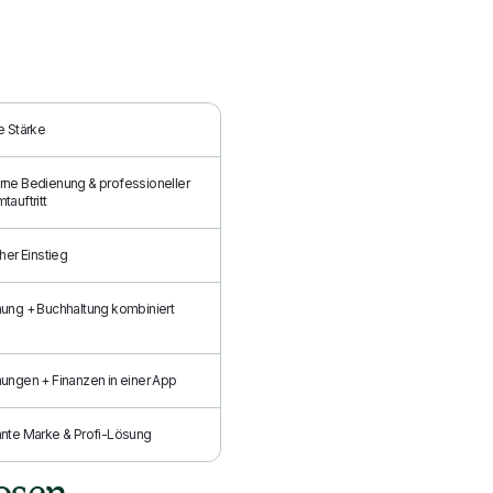
e Stärke
ne Bedienung & professioneller
auftritt
her Einstieg
ung + Buchhaltung kombiniert
ungen + Finanzen in einer App
nte Marke & Profi-Lösung