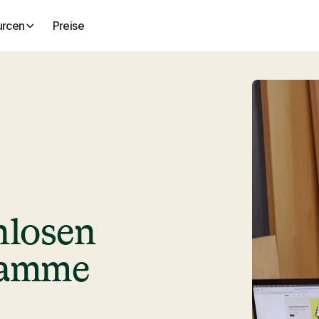
urcen
Preise
nlosen
ramme