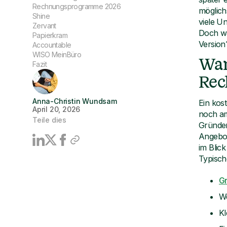
Rechnungsprogramme 2026
möglich
Shine
viele U
Zervant
Doch wa
Papierkram
Version
Accountable
WISO MeinBüro
Wan
Fazit
Rec
Anna-Christin Wundsam
Ein kos
April 20, 2026
noch am
Teile dies
Gründer
Angebot
im Blick
Typisch
G
We
Kl