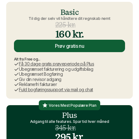
Basic
Til dig der selv vil håndtere dit regnskab nemt
225 kr.
160 kr.
Prøv gratis nu
Alt fra Free og...
Få 30 dage gratis prøveperiode på Plus
Ubegrænset fakturering og udgiftsbilag
Ubegrænset Bogføring
Giv din revisor adgang
Reklamefri fakturaer
Fuld bogføringssupport via mail og chat
Vores Mest Populære Plan
Plus
Adgang til alle features. Spar tid hver måned
345 kr.
295 kr.