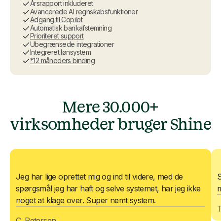
Årsrapport inkluderet
Avancerede AI regnskabsfunktioner
Adgang til Copilot
Automatisk bankafstemning
Prioriteret support
Ubegrænsede integrationer
Integreret lønsystem
*12 måneders binding
Mere 30.000+
virksomheder bruger Shine
Jeg har lige oprettet mig og ind til videre, med de
S
spørgsmål jeg har haft og selve systemet, har jeg ikke
m
noget at klage over. Super nemt system.
C. Petersen