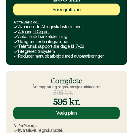
Prøv gratis nu
Alt fra Basic og...
Avancerede AI regnskabsfunktioner
Adgang til Copilot
Automatisk bankafstemning
Ubegrænsede integrationer
Telefonisk support alle dage kl. 7–22
Integreret lønsystem
Reducer manuelt arbejde med automatiseringer
Complete
Årsrapport og regnskabstjek inkluderet
595 kr.
595 kr.
Vælg plan
Alt fra Plus og...
Kvartalsvis regnskabstjek