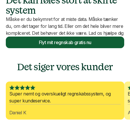
Det kan føles stort at skifte
system
Måske er du bekymret for at miste data. Måske tænker
du, om det tager for lang tid. Eller om det hele bliver mere
kompliceret. Det behøver det ikke være. Lad os hjælpe dig
Flyt mit regnskab gratis nu
Det siger vores kunder
Super nemt og overskueligt regnskabssystem, og
E
super kundeservice.
s
Daniel K