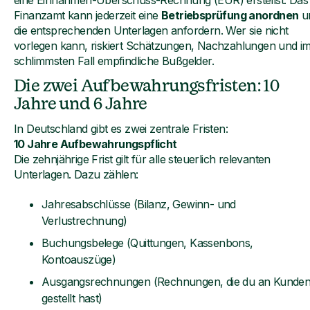
eine Einnahmen-Überschuss-Rechnung (EÜR) erstellst. Das
Finanzamt kann jederzeit eine
Betriebsprüfung anordnen
u
die entsprechenden Unterlagen anfordern. Wer sie nicht
vorlegen kann, riskiert Schätzungen, Nachzahlungen und i
schlimmsten Fall empfindliche Bußgelder.
Die zwei Aufbewahrungsfristen: 10
Jahre und 6 Jahre
In Deutschland gibt es zwei zentrale Fristen:
10 Jahre Aufbewahrungspflicht
Die zehnjährige Frist gilt für alle steuerlich relevanten
Unterlagen. Dazu zählen:
Jahresabschlüsse (Bilanz, Gewinn- und
Verlustrechnung)
Buchungsbelege (Quittungen, Kassenbons,
Kontoauszüge)
Ausgangsrechnungen (Rechnungen, die du an Kunde
gestellt hast)