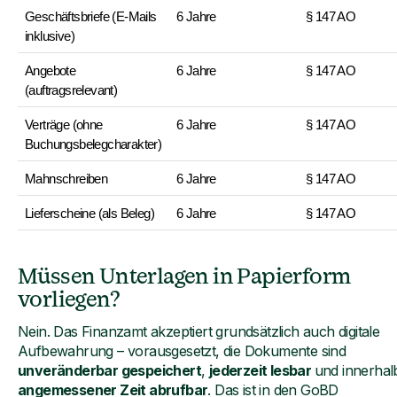
Geschäftsbriefe (E-Mails 
6 Jahre
§ 147 AO
inklusive)
Angebote 
6 Jahre
§ 147 AO
(auftragsrelevant)
Verträge (ohne 
6 Jahre
§ 147 AO
Buchungsbelegcharakter)
Mahnschreiben
6 Jahre
§ 147 AO
Lieferscheine (als Beleg)
6 Jahre
§ 147 AO
Müssen Unterlagen in Papierform
vorliegen?
Nein. Das Finanzamt akzeptiert grundsätzlich auch digitale
Aufbewahrung – vorausgesetzt, die Dokumente sind
unveränderbar gespeichert
,
jederzeit lesbar
und innerhal
angemessener Zeit abrufbar
. Das ist in den GoBD