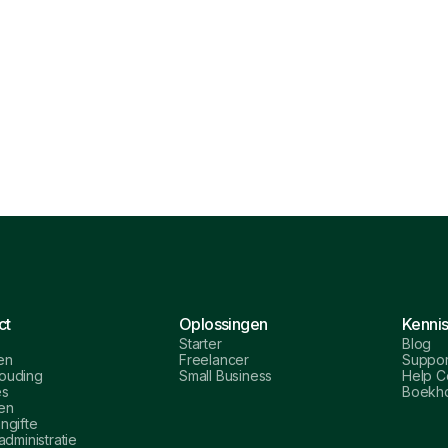
ct
Oplossingen
Kenni
Starter
Blog
en
Freelancer
Suppor
ouding
Small Business
Help C
es
Boekho
en
ngifte
administratie