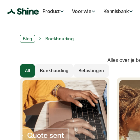
Product
Voor wie
Kennisbank
Blog
Boekhouding
Alles over je b
All
Boekhouding
Belastingen