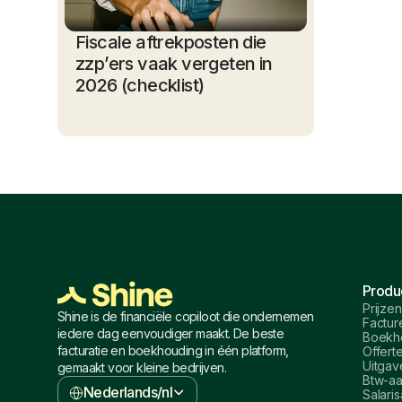
Fiscale aftrekposten die
zzp’ers vaak vergeten in
2026 (checklist)
Produ
Prijzen
Shine is de financiële copiloot die ondernemen
Factur
iedere dag eenvoudiger maakt. De beste
Boekh
facturatie en boekhouding in één platform,
Offert
Uitgav
gemaakt voor kleine bedrijven.
Btw-aa
Nederlands/nl
Salaris